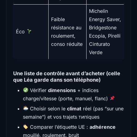
Michelin
Gro
Faible
Energy Saver,
roul
résistance au
Bridgestone
Éco
hybr
roulement,
Ecopia, Pirelli
élec
conso réduite
Cinturato
sobr
Verde
Une liste de contrôle avant d’acheter (celle
que Léa garde dans son téléphone)
Vérifier
dimensions
+ indices
charge/vitesse (porte, manuel, flanc)
Choisir selon le
climat
réel (pas “sur une
semaine”) et vos trajets типiques
Comparer l’étiquette UE :
adhérence
mouillé, roulement, bruit