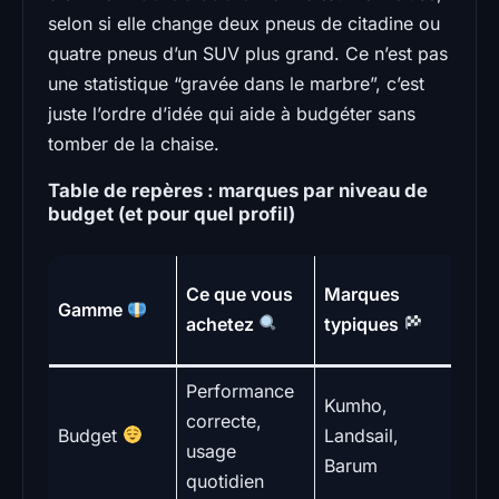
selon si elle change deux pneus de citadine ou
quatre pneus d’un SUV plus grand. Ce n’est pas
une statistique “gravée dans le marbre”, c’est
juste l’ordre d’idée qui aide à budgéter sans
tomber de la chaise.
Table de repères : marques par niveau de
budget (et pour quel profil)
Prof
Ce que vous
Marques
Gamme
con
achetez
typiques
Performance
Traj
Kumho,
correcte,
urba
Budget
Landsail,
usage
con
Barum
quotidien
mod