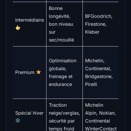
Bonne
Mix
longévité,
BFGoodrich,
Intermédiaire
vill
bon niveau
Firestone,
rec
sur
Kleber
d’éq
sec/mouillé
Lon
Optimisation
Michelin,
traje
globale,
Continental,
exi
Premium
freinage et
Bridgestone,
élev
endurance
Pirelli
mét
vari
Traction
Michelin
Mon
Spécial hiver
neige/verglas,
Alpin, Nokian,
hive
sécurité par
Continental
régu
temps froid
WinterContact