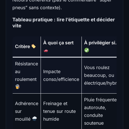
pneus” sans contexte).
Tableau pratique : lire l’étiquette et décider
vite
À quoi ça sert
À privilégier si…
Critère
Résistance
Vous roulez
au
Impacte
beaucoup, ou
roulement
conso/efficience
électrique/hybride
Pluie fréquente,
Adhérence
Freinage et
autoroute,
sur
tenue sur route
conduite
mouillé
humide
soutenue