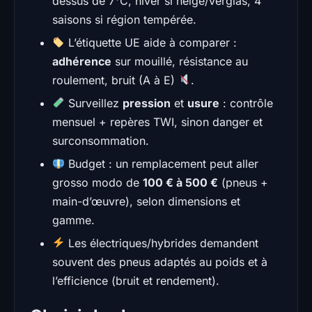
dessus de 7°C, hiver si neige/verglas, 4
saisons si région tempérée.
L’étiquette UE aide à comparer :
adhérence
sur mouillé, résistance au
roulement, bruit (A à E)
.
Surveillez
pression
et
usure
: contrôle
mensuel + repères TWI, sinon danger et
surconsommation.
Budget : un remplacement peut aller
grosso modo de
100 € à 500 €
(pneus +
main-d’œuvre), selon dimensions et
gamme.
Les électriques/hybrides demandent
souvent des pneus adaptés au poids et à
l’efficience (bruit et rendement).